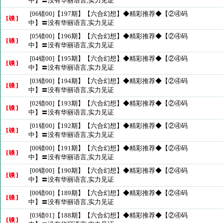
中】〓没有华丽语言,实力见证
[06错00]【197期】【六合幻想】◆精彩推荐◆【②④码
中】〓没有华丽语言,实力见证
[05错00]【196期】【六合幻想】◆精彩推荐◆【②④码
中】〓没有华丽语言,实力见证
[04错00]【195期】【六合幻想】◆精彩推荐◆【②④码
中】〓没有华丽语言,实力见证
[03错00]【194期】【六合幻想】◆精彩推荐◆【②④码
中】〓没有华丽语言,实力见证
[02错00]【193期】【六合幻想】◆精彩推荐◆【②④码
中】〓没有华丽语言,实力见证
[01错00]【192期】【六合幻想】◆精彩推荐◆【②④码
中】〓没有华丽语言,实力见证
[00错00]【191期】【六合幻想】◆精彩推荐◆【②④码
中】〓没有华丽语言,实力见证
[00错00]【190期】【六合幻想】◆精彩推荐◆【②④码
中】〓没有华丽语言,实力见证
[00错00]【189期】【六合幻想】◆精彩推荐◆【②④码
中】〓没有华丽语言,实力见证
[03错01]【188期】【六合幻想】◆精彩推荐◆【②④码