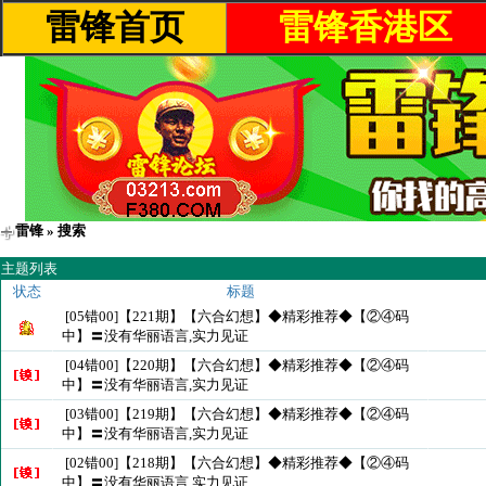
雷锋首页
雷锋香港区
雷锋
» 搜索
主题列表
状态
标题
[05错00]【221期】【六合幻想】◆精彩推荐◆【②④码
中】〓没有华丽语言,实力见证
[04错00]【220期】【六合幻想】◆精彩推荐◆【②④码
中】〓没有华丽语言,实力见证
[03错00]【219期】【六合幻想】◆精彩推荐◆【②④码
中】〓没有华丽语言,实力见证
[02错00]【218期】【六合幻想】◆精彩推荐◆【②④码
中】〓没有华丽语言,实力见证