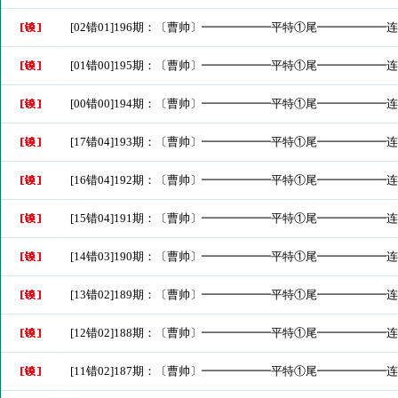
[02错01]196期：〔曹帅〕━━━━━━平特①尾━━━━━━
[01错00]195期：〔曹帅〕━━━━━━平特①尾━━━━━━
[00错00]194期：〔曹帅〕━━━━━━平特①尾━━━━━━
[17错04]193期：〔曹帅〕━━━━━━平特①尾━━━━━━
[16错04]192期：〔曹帅〕━━━━━━平特①尾━━━━━━
[15错04]191期：〔曹帅〕━━━━━━平特①尾━━━━━━
[14错03]190期：〔曹帅〕━━━━━━平特①尾━━━━━━
[13错02]189期：〔曹帅〕━━━━━━平特①尾━━━━━━
[12错02]188期：〔曹帅〕━━━━━━平特①尾━━━━━━
[11错02]187期：〔曹帅〕━━━━━━平特①尾━━━━━━