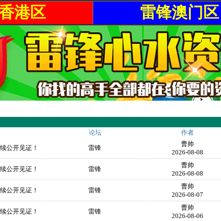
香港区
雷锋澳门区
论坛
作者
曹帅
连续公开见证！
雷锋
2026-08-08
曹帅
连续公开见证！
雷锋
2026-08-08
曹帅
连续公开见证！
雷锋
2026-08-07
曹帅
连续公开见证！
雷锋
2026-08-06