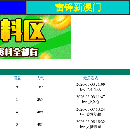
雷锋新澳门
回复
人气
最后发表
2026-08-08 21:09
9
187
by: 也不怎么
2026-08-08 11:47
1
267
by: 少女心
2026-08-07 18:24
4
485
by: 發糞塗牆
2026-08-06 16:32
3
407
by: 大陆赌皇