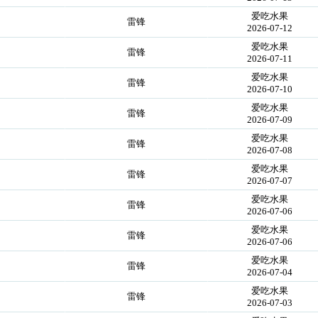
爱吃水果
雷锋
2026-07-12
爱吃水果
雷锋
2026-07-11
爱吃水果
雷锋
2026-07-10
爱吃水果
雷锋
2026-07-09
爱吃水果
雷锋
2026-07-08
爱吃水果
雷锋
2026-07-07
爱吃水果
雷锋
2026-07-06
爱吃水果
雷锋
2026-07-06
爱吃水果
雷锋
2026-07-04
爱吃水果
雷锋
2026-07-03