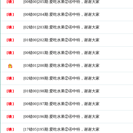
[00错00]205期:爱吃水果②④中特，谢谢大家
[00错00]204期:爱吃水果②④中特，谢谢大家
[02错01]203期:爱吃水果②④中特，谢谢大家
[01错00]202期:爱吃水果②④中特，谢谢大家
[00错00]201期:爱吃水果②④中特，谢谢大家
[03错01]200期:爱吃水果②④中特，谢谢大家
[02错00]199期:爱吃水果②④中特，谢谢大家
[01错00]198期:爱吃水果②④中特，谢谢大家
[00错00]197期:爱吃水果②④中特，谢谢大家
[00错00]196期:爱吃水果②④中特，谢谢大家
[17错05]195期:爱吃水果②④中特，谢谢大家