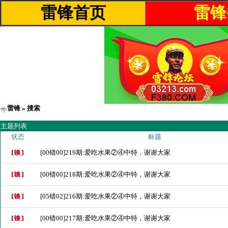
雷锋首页
雷锋
雷锋
» 搜索
主题列表
状态
标题
[00错00]219期:爱吃水果②④中特，谢谢大家
[00错00]218期:爱吃水果②④中特，谢谢大家
[05错02]216期:爱吃水果②④中特，谢谢大家
[00错00]217期:爱吃水果②④中特，谢谢大家