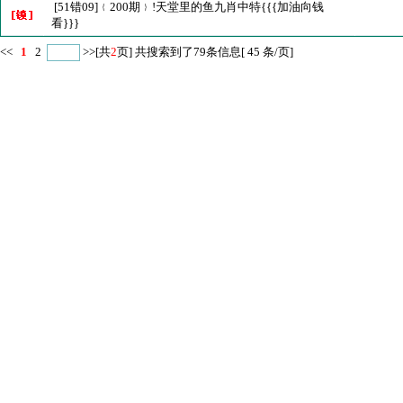
[51错09]﹛200期﹜!天堂里的鱼九肖中特{{{加油向钱
看}}}
<<
1
2
>>
[共
2
页] 共搜索到了79条信息[ 45 条/页]