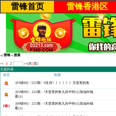
雷锋首页
雷锋香港区
雷锋
» 搜索
<<
1
2
>>
[共
2
页]
主题列表
状态
标题
[03错00]〈222期〉9生肖》》》》》》天堂里的鱼
[01错00]﹛222期﹜!天堂里的鱼九肖中特{{{加油向钱
看}}}
[00错00]﹛221期﹜!天堂里的鱼九肖中特{{{加油向钱
看}}}