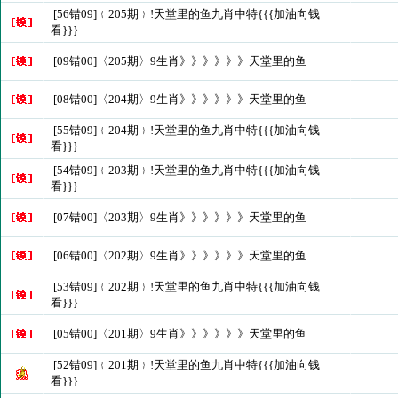
[56错09]﹛205期﹜!天堂里的鱼九肖中特{{{加油向钱
看}}}
[09错00]〈205期〉9生肖》》》》》》天堂里的鱼
[08错00]〈204期〉9生肖》》》》》》天堂里的鱼
[55错09]﹛204期﹜!天堂里的鱼九肖中特{{{加油向钱
看}}}
[54错09]﹛203期﹜!天堂里的鱼九肖中特{{{加油向钱
看}}}
[07错00]〈203期〉9生肖》》》》》》天堂里的鱼
[06错00]〈202期〉9生肖》》》》》》天堂里的鱼
[53错09]﹛202期﹜!天堂里的鱼九肖中特{{{加油向钱
看}}}
[05错00]〈201期〉9生肖》》》》》》天堂里的鱼
[52错09]﹛201期﹜!天堂里的鱼九肖中特{{{加油向钱
看}}}