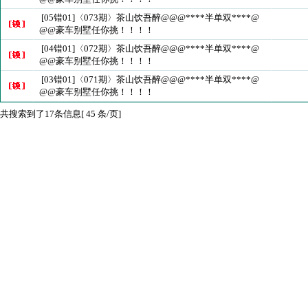
[05错01]〈073期〉茶山饮吾醉@@@****半单双****@
@@豪车别墅任你挑！！！！
[04错01]〈072期〉茶山饮吾醉@@@****半单双****@
@@豪车别墅任你挑！！！！
[03错01]〈071期〉茶山饮吾醉@@@****半单双****@
@@豪车别墅任你挑！！！！
共搜索到了17条信息[ 45 条/页]