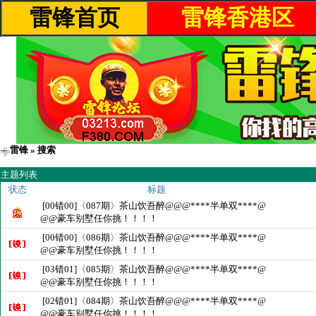
雷锋首页
雷锋香港区
雷锋
» 搜索
主题列表
状态
标题
[00错00]〈087期〉茶山饮吾醉@@@****半单双****@
@@豪车别墅任你挑！！！！
[00错00]〈086期〉茶山饮吾醉@@@****半单双****@
@@豪车别墅任你挑！！！！
[03错01]〈085期〉茶山饮吾醉@@@****半单双****@
@@豪车别墅任你挑！！！！
[02错01]〈084期〉茶山饮吾醉@@@****半单双****@
@@豪车别墅任你挑！！！！