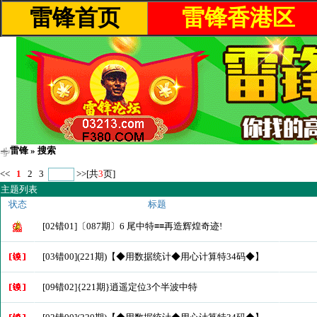
雷锋首页
雷锋香港区
雷锋
» 搜索
<<
1
2
3
>>
[共
3
页]
主题列表
状态
标题
[02错01]〔087期〕6 尾中特≡≡再造辉煌奇迹!
[03错00](221期)【◆用数据统计◆用心计算特34码◆】
[09错02]{221期}逍遥定位3个半波中特