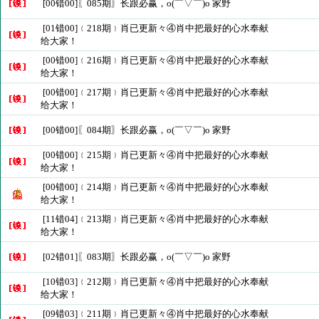
[00错00]〖085期〗长跟必赢，o(￣▽￣)o 家野
[01错00]﹛218期﹜肖已更新々④肖中把最好的心水奉献
给大家！
[00错00]﹛216期﹜肖已更新々④肖中把最好的心水奉献
给大家！
[00错00]﹛217期﹜肖已更新々④肖中把最好的心水奉献
给大家！
[00错00]〖084期〗长跟必赢，o(￣▽￣)o 家野
[00错00]﹛215期﹜肖已更新々④肖中把最好的心水奉献
给大家！
[00错00]﹛214期﹜肖已更新々④肖中把最好的心水奉献
给大家！
[11错04]﹛213期﹜肖已更新々④肖中把最好的心水奉献
给大家！
[02错01]〖083期〗长跟必赢，o(￣▽￣)o 家野
[10错03]﹛212期﹜肖已更新々④肖中把最好的心水奉献
给大家！
[09错03]﹛211期﹜肖已更新々④肖中把最好的心水奉献