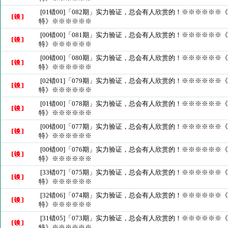
[01错00]「082期」实力验证，总会有人欣赏的！※※※※※※
特》※※※※※※
[00错00]「081期」实力验证，总会有人欣赏的！※※※※※※
特》※※※※※※
[00错00]「080期」实力验证，总会有人欣赏的！※※※※※※
特》※※※※※※
[02错01]「079期」实力验证，总会有人欣赏的！※※※※※※
特》※※※※※※
[01错00]「078期」实力验证，总会有人欣赏的！※※※※※※
特》※※※※※※
[00错00]「077期」实力验证，总会有人欣赏的！※※※※※※
特》※※※※※※
[00错00]「076期」实力验证，总会有人欣赏的！※※※※※※
特》※※※※※※
[33错07]「075期」实力验证，总会有人欣赏的！※※※※※※
特》※※※※※※
[32错06]「074期」实力验证，总会有人欣赏的！※※※※※※
特》※※※※※※
[31错05]「073期」实力验证，总会有人欣赏的！※※※※※※
特》※※※※※※