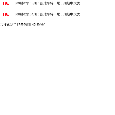
[09错02]185期：超准平特一尾，期期中大奖
[08错02]184期：超准平特一尾，期期中大奖
共搜索到了37条信息[ 45 条/页]