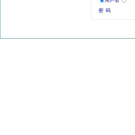
用户名
密 码