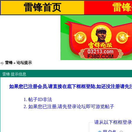
雷锋首页
雷锋
雷锋
» 论坛提示
雷锋 提示信息
如果您已注册会员,请直接在底下框框登陆,如还没注册请先
帖子ID非法
如果您已注册,请先登录论坛即可游览帖子
请从以下框框登录