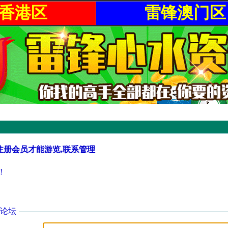
香港区
雷锋澳门区
注册会员才能游览,
联系管理
!
论坛