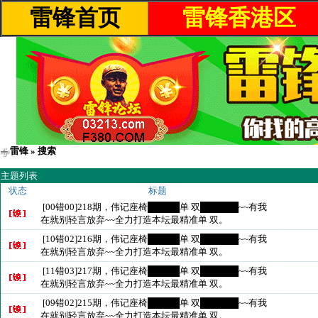
雷锋首页
雷锋香港区
雷锋
» 搜索
主题列表
状态
标题
[00错00]218期，伟记座椅█████单 双██████~~有我
在就别轻言放弃~~全力打造本坛最精准单 双。
[10错02]216期，伟记座椅█████单 双██████~~有我
在就别轻言放弃~~全力打造本坛最精准单 双。
[11错03]217期，伟记座椅█████单 双██████~~有我
在就别轻言放弃~~全力打造本坛最精准单 双。
[09错02]215期，伟记座椅█████单 双██████~~有我
在就别轻言放弃~~全力打造本坛最精准单 双。